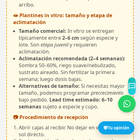
arribo.
🧫 Plantines in vitro: tamaño y etapa de
aclimatación
Tamaño comercial:
In vitro se entregan
típicamente entre
2–6 cm
según especie y
lote. Son
etapa juvenil
y requieren
aclimatación.
Aclimatación recomendada (2–4 semanas):
Sombra 50–60%, riego suave/nebulizado,
sustrato aireado. Sin fertilizar la primera
semana; luego dosis bajas.
Alternativas de tamaño:
Si necesitas mayor
tamaño, podemos programar
precrecimiento
bajo pedido.
Lead time estimado: 6–10
semanas
sujeto a especie y cupo.
📷 Procedimiento de recepción
Abrir cajas al recibir. No dejar en vehículo o
💬
Tu opinión
sol directo.