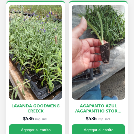
LAVANDA GOODWING
AGAPANTO AZUL
CREECK
/AGAPANTHO STORM
CLOUD
$536
$536
imp. incl.
imp. incl.
Agregar al carrito
Agregar al carrito