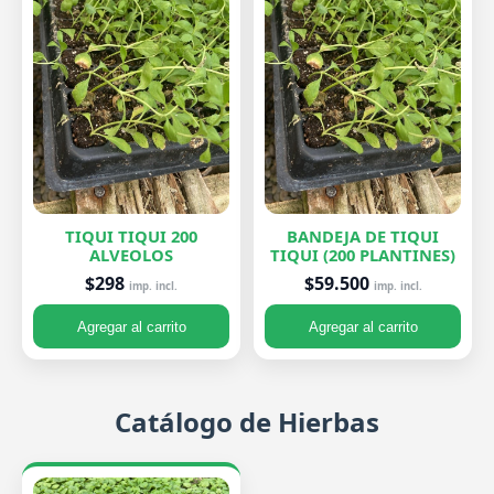
TIQUI TIQUI 200
BANDEJA DE TIQUI
ALVEOLOS
TIQUI (200 PLANTINES)
$298
$59.500
imp. incl.
imp. incl.
Agregar al carrito
Agregar al carrito
Catálogo de Hierbas