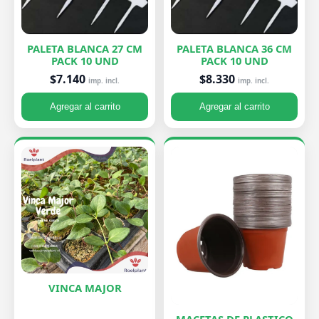
PALETA BLANCA 27 CM
PALETA BLANCA 36 CM
PACK 10 UND
PACK 10 UND
$7.140
$8.330
imp. incl.
imp. incl.
Agregar al carrito
Agregar al carrito
VINCA MAJOR