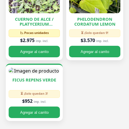
CUERNO DE ALCE /
PHILODENDRON
PLATYCERIUM
CORDATUM LEMON
BIFURCATUM
📉 Pocas unidades
⏳ ¡Solo quedan 9!
$2.975
$3.570
imp. incl.
imp. incl.
Agregar al carrito
Agregar al carrito
FICUS REPENS VERDE
⏳ ¡Solo quedan 3!
$952
imp. incl.
Agregar al carrito