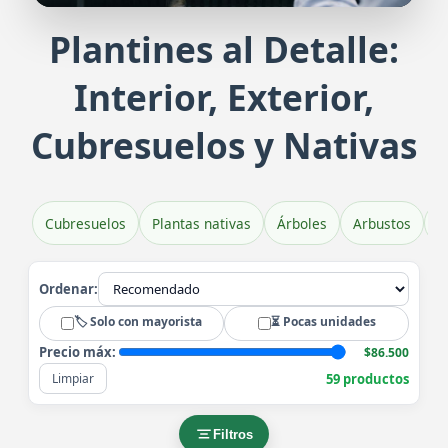
Plantines al Detalle:
Plantines de Veronica Brillantísim
Pl
Interior, Exterior,
Belleza y color en tu jardín
Exub
Cubresuelos y Nativas
Cubresuelos
Plantas nativas
Árboles
Arbustos
H
Ordenar:
🏷️ Solo con mayorista
⏳ Pocas unidades
Precio máx:
$86.500
59 productos
Limpiar
Filtros