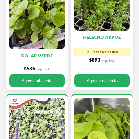
HELECHO ARROZ
📉 Pocas unidades
DOLAR VERDE
$893
imp. incl.
$536
imp. incl.
Agregar al carrito
Agregar al carrito