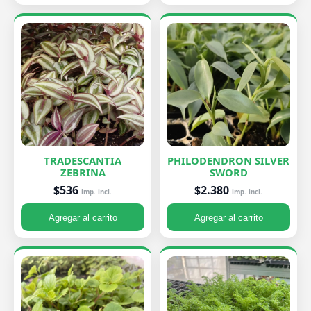
TRADESCANTIA
PHILODENDRON SILVER
ZEBRINA
SWORD
$536
$2.380
imp. incl.
imp. incl.
Agregar al carrito
Agregar al carrito