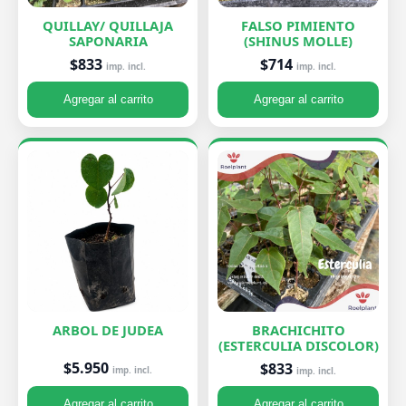
QUILLAY/ QUILLAJA
FALSO PIMIENTO
SAPONARIA
(SHINUS MOLLE)
$833
$714
imp. incl.
imp. incl.
Agregar al carrito
Agregar al carrito
ARBOL DE JUDEA
BRACHICHITO
(ESTERCULIA DISCOLOR)
$5.950
$833
imp. incl.
imp. incl.
Agregar al carrito
Agregar al carrito