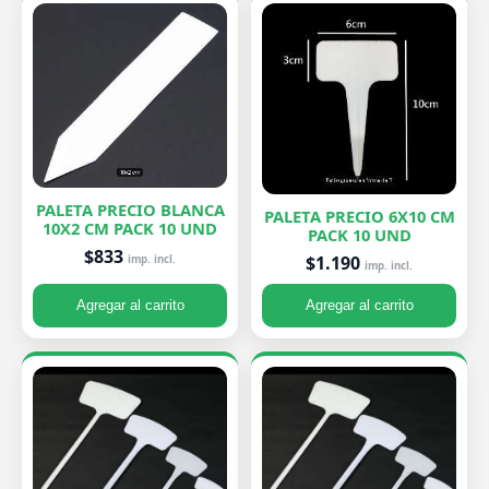
PALETA PRECIO BLANCA
PALETA PRECIO 6X10 CM
10X2 CM PACK 10 UND
PACK 10 UND
$833
$1.190
imp. incl.
imp. incl.
Agregar al carrito
Agregar al carrito