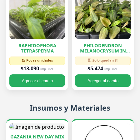
RAPHIDOPHORA
PHILODENDRON
TETRASPERMA
MELANOCRYSUM IN
VITRO
📉 Pocas unidades
⏳ ¡Solo quedan 8!
$13.090
$5.474
imp. incl.
imp. incl.
Agregar al carrito
Agregar al carrito
Insumos y Materiales
GAZANIA NEW DAY MIX