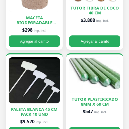
TUTOR FIBRA DE COCO
40 CM
MACETA
$3.808
imp. incl.
BIODEGRADABLE
PEQUEÑA 7X8 CM
$298
imp. incl.
Agregar al carrito
Agregar al carrito
TUTOR PLASTIFICADO
8MM X 60 CM
PALETA BLANCA 45 CM
$547
imp. incl.
PACK 10 UND
$9.520
imp. incl.