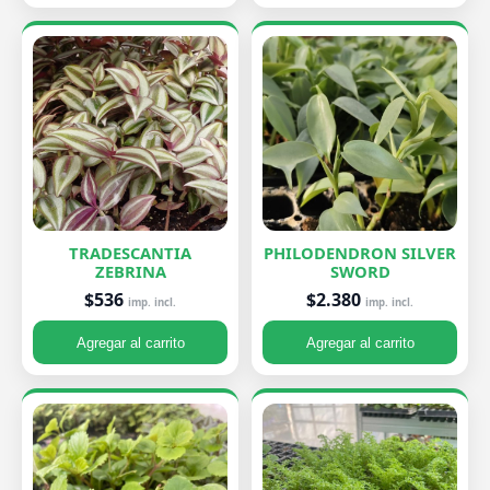
TRADESCANTIA
PHILODENDRON SILVER
ZEBRINA
SWORD
$536
$2.380
imp. incl.
imp. incl.
Agregar al carrito
Agregar al carrito