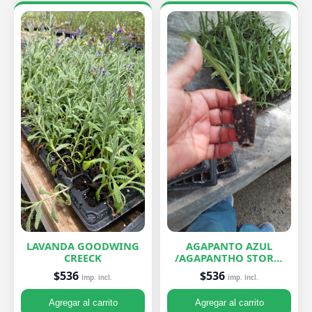
LAVANDA GOODWING
AGAPANTO AZUL
CREECK
/AGAPANTHO STORM
CLOUD
$536
$536
imp. incl.
imp. incl.
Agregar al carrito
Agregar al carrito