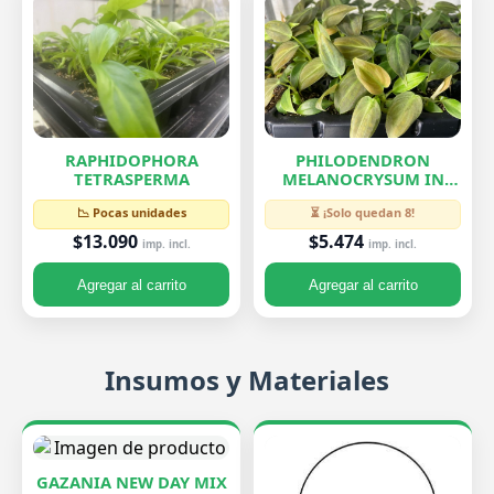
RAPHIDOPHORA
PHILODENDRON
TETRASPERMA
MELANOCRYSUM IN
VITRO
📉 Pocas unidades
⏳ ¡Solo quedan 8!
$13.090
$5.474
imp. incl.
imp. incl.
Agregar al carrito
Agregar al carrito
Insumos y Materiales
GAZANIA NEW DAY MIX