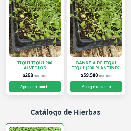
TIQUI TIQUI 200
BANDEJA DE TIQUI
ALVEOLOS
TIQUI (200 PLANTINES)
$298
$59.500
imp. incl.
imp. incl.
Agregar al carrito
Agregar al carrito
Catálogo de Hierbas