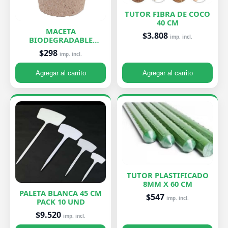
TUTOR FIBRA DE COCO
40 CM
MACETA
$3.808
imp. incl.
BIODEGRADABLE
PEQUEÑA 7X8 CM
$298
imp. incl.
Agregar al carrito
Agregar al carrito
TUTOR PLASTIFICADO
8MM X 60 CM
PALETA BLANCA 45 CM
$547
imp. incl.
PACK 10 UND
$9.520
imp. incl.