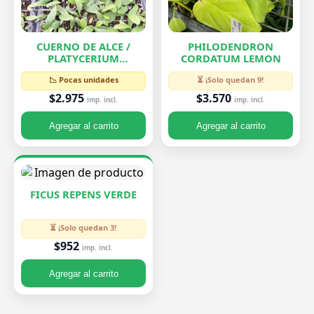
CUERNO DE ALCE /
PHILODENDRON
PLATYCERIUM
CORDATUM LEMON
BIFURCATUM
📉 Pocas unidades
⏳ ¡Solo quedan 9!
$2.975
$3.570
imp. incl.
imp. incl.
Agregar al carrito
Agregar al carrito
FICUS REPENS VERDE
⏳ ¡Solo quedan 3!
$952
imp. incl.
Agregar al carrito