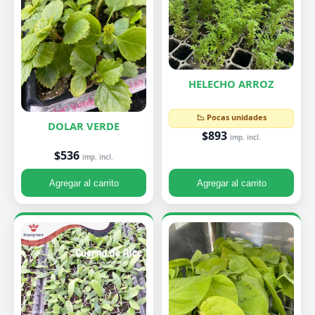
HELECHO ARROZ
📉 Pocas unidades
DOLAR VERDE
$893
imp. incl.
$536
imp. incl.
Agregar al carrito
Agregar al carrito