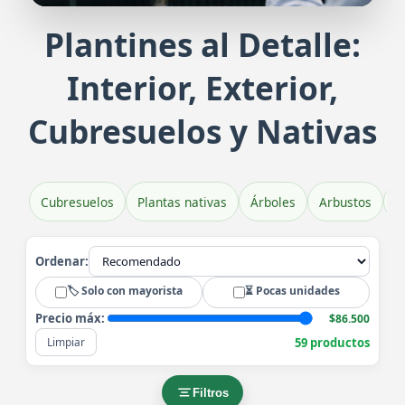
Plantines al Detalle:
Plantines de Veronica Brillantísim
Pl
Interior, Exterior,
Belleza y color en tu jardín
Exub
Cubresuelos y Nativas
Cubresuelos
Plantas nativas
Árboles
Arbustos
H
Ordenar:
🏷️ Solo con mayorista
⏳ Pocas unidades
Precio máx:
$86.500
59 productos
Limpiar
Filtros