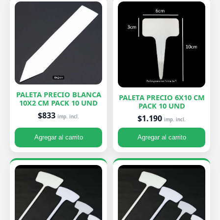
PALETA PRECIO BLANCA
PALETA PRECIO 6X10 CM
10X2 CM PACK 10 UND
PACK 10 UND
$833
$1.190
imp. incl.
imp. incl.
Agregar al carrito
Agregar al carrito