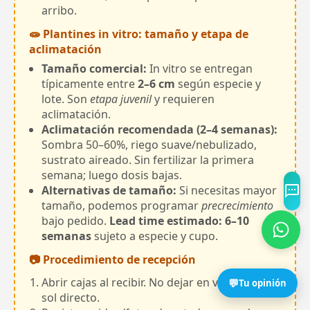
arribo.
🧫 Plantines in vitro: tamaño y etapa de
aclimatación
Tamaño comercial:
In vitro se entregan
típicamente entre
2–6 cm
según especie y
lote. Son
etapa juvenil
y requieren
aclimatación.
Aclimatación recomendada (2–4 semanas):
Sombra 50–60%, riego suave/nebulizado,
sustrato aireado. Sin fertilizar la primera
semana; luego dosis bajas.
Alternativas de tamaño:
Si necesitas mayor
tamaño, podemos programar
precrecimiento
bajo pedido.
Lead time estimado: 6–10
semanas
sujeto a especie y cupo.
📷 Procedimiento de recepción
Abrir cajas al recibir. No dejar en vehículo o
💬
Tu opinión
sol directo.