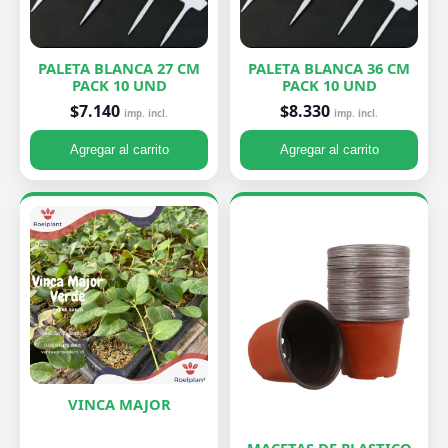
PALETA BLANCA 27 CM
PALETA BLANCA 36 CM
PACK 10 UND
PACK 10 UND
$7.140
$8.330
imp. incl.
imp. incl.
Agregar al carrito
Agregar al carrito
VINCA MAJOR