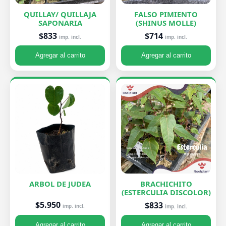
QUILLAY/ QUILLAJA
FALSO PIMIENTO
SAPONARIA
(SHINUS MOLLE)
$833
$714
imp. incl.
imp. incl.
Agregar al carrito
Agregar al carrito
ARBOL DE JUDEA
BRACHICHITO
(ESTERCULIA DISCOLOR)
$5.950
$833
imp. incl.
imp. incl.
Agregar al carrito
Agregar al carrito