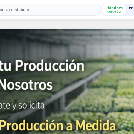
Plantines
Po
desde 5 u