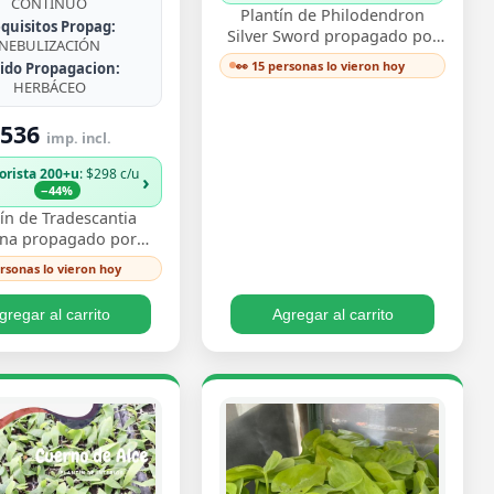
CONTINUO
Plantín de Philodendron
quisitos Propag:
Silver Sword propagado por
NEBULIZACIÓN
esqueje ya enraizado, con
👀 15 personas lo vieron hoy
jido Propagacion:
hojas lanceoladas de un
HERBÁCEO
plateado metálico …
536
imp. incl.
orista 200+u
: $298 c/u
›
−44%
ín de Tradescantia
ina propagado por
e enraizado, con ese
ersonas lo vieron hoy
vo follaje bicolor de
os morado y pl…
gregar al carrito
Agregar al carrito