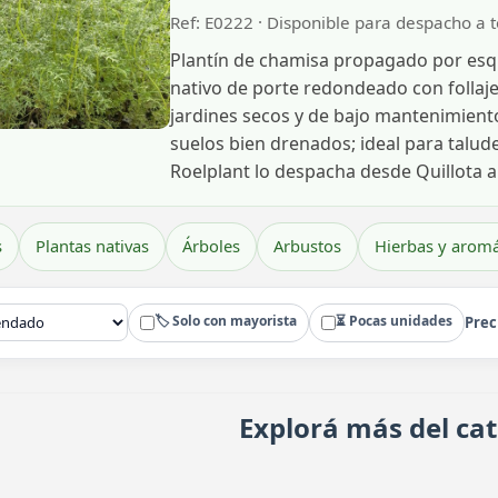
Ref: E0222 · Disponible para despacho a 
Plantín de chamisa propagado por esque
nativo de porte redondeado con follaje
jardines secos y de bajo mantenimiento.
suelos bien drenados; ideal para talude
Roelplant lo despacha desde Quillota a t
s
Plantas nativas
Árboles
Arbustos
Hierbas y aromá
🏷️ Solo con mayorista
⏳ Pocas unidades
Prec
Explorá más del ca