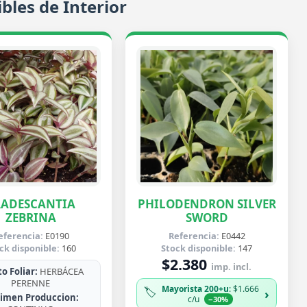
bles de Interior
RADESCANTIA
PHILODENDRON SILVER
ZEBRINA
SWORD
eferencia:
E0190
Referencia:
E0442
ck disponible:
160
Stock disponible:
147
$2.380
imp. incl.
o Foliar:
HERBÁCEA
PERENNE
Mayorista 200+u
: $1.666
🏷️
›
imen Produccion:
c/u
−30%