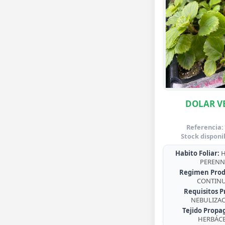
DOLAR V
Referencia:
Stock disponi
Habito Foliar:
H
PERENN
Regimen Prod
CONTIN
Requisitos P
NEBULIZA
Tejido Propa
HERBÁC