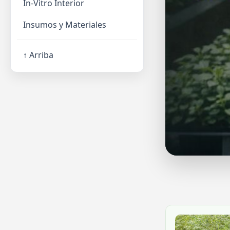
In-Vitro Interior
Insumos y Materiales
↑ Arriba
s al por mayor
idades