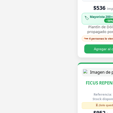
$536
imp.
Mayorista 200+
🏷️
−56
Plantín de Dól
propagado por
enraizado, co
👀 4 personas lo vie
redondeadas de
brillante y crecim
Agregar al c
FICUS REPEN
Referencia:
Stock dispon
⏳ ¡Solo qued
$952