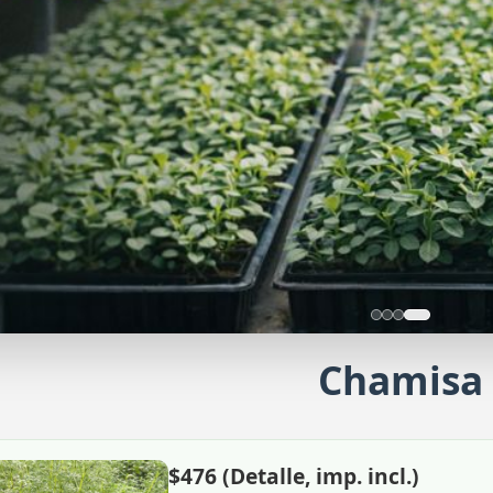
Chamisa
H
Re
$476 (Detalle, imp. incl.)