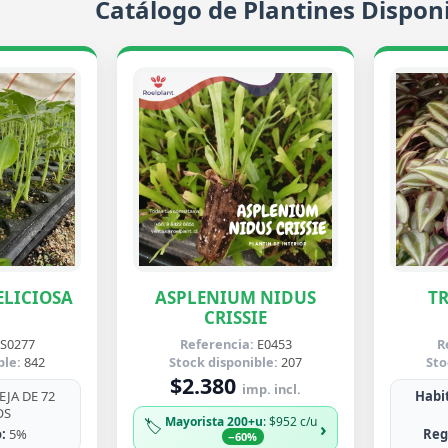
Catálogo de Plantines Disponi
LICIOSA
ASPLENIUM NIDUS
T
CRISSIE
S0277
Referencia:
E0453
R
ble:
842
Stock disponible:
207
Sto
$2.380
imp. incl.
JA DE 72
Habit
OS
Mayorista 200+u
: $952 c/u
🏷️
›
:
5%
Reg
−60%