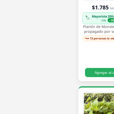
$1.785
im
Mayorista 200
🏷️
c/u
−3
Plantín de Monste
propagado por sem
para trasplantar 
👀 13 personas lo v
sus icónicas hoja
…
Agregar al c