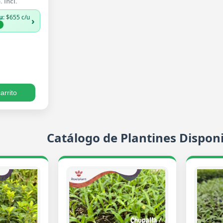
 incl.
u
: $655 c/u
›
%
arrito
Catálogo de Plantines Disponi