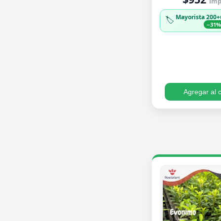
imp.
Mayorista 200+
🏷️
−31
Agregar al c