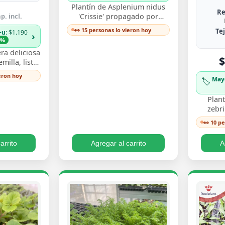
Plantín de Asplenium nidus
Re
p. incl.
'Crissie' propagado por
esqueje enraizado, con
👀 15 personas lo vieron hoy
Te
+u
: $1.190
›
frondas de bordes ondulados
3%
y festoneados que…
ra deliciosa
$
illa, listo
y ver crecer
ieron hoy
May
🏷️
s perforadas
Plant
zebr
esquej
👀 10 p
llamati
ton
arrito
Agregar al carrito
A