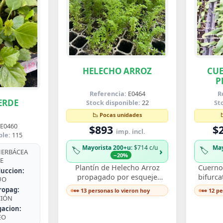
HELECHO ARROZ
CUE
P
B
Referencia:
E0464
R
ERDE
Stock disponible:
22
St
📉 Pocas unidades
E0460
$893
$
imp. incl.
ble:
115
Mayorista 200+u
: $714 c/u
May
🏷️
🏷️
›
ERBÁCEA
−20%
E
Plantín de Helecho Arroz
Cuerno 
uccion:
propagado por esqueje
bifurca
UO
enraizado, con delicadas
de fro
ropag:
👀 13 personas lo vieron hoy
👀 12 p
frondas finamente divididas
ast
CIÓN
que aportan textura…
de
gacion:
EO