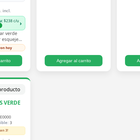
 incl.
u
: $238 c/u
›
%
ar verde
 esqueje
n hojas
ron hoy
 un verde
iento trepa…
arrito
Agregar al carrito
A
S VERDE
E0000
ible:
3
an 3!