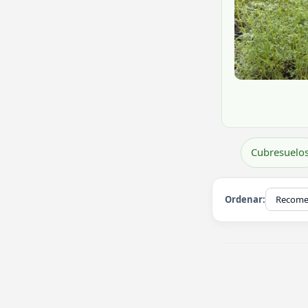
Cubresuelo
Ordenar: