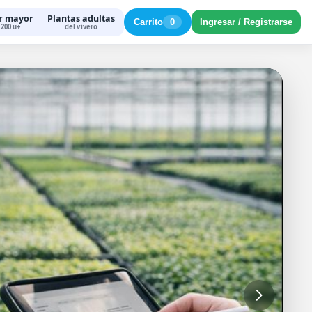
r mayor
Plantas adultas
Carrito
0
Ingresar / Registrarse
200 u+
del vivero