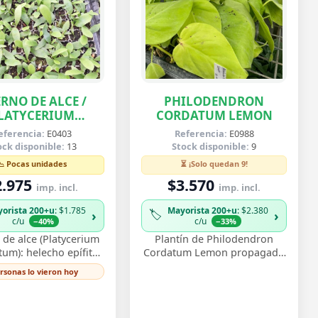
RNO DE ALCE /
PHILODENDRON
LATYCERIUM
CORDATUM LEMON
IFURCATUM
eferencia:
E0403
Referencia:
E0988
ock disponible:
13
Stock disponible:
9
📉 Pocas unidades
⏳ ¡Solo quedan 9!
2.975
$3.570
imp. incl.
imp. incl.
orista 200+u
: $1.785
Mayorista 200+u
: $2.380
🏷️
›
›
c/u
c/u
−40%
−33%
de alce (Platycerium
Plantín de Philodendron
tum): helecho epífito
Cordatum Lemon propagado
ndas que recuerdan
por esqueje enraizado,
ersonas lo vieron hoy
as de ciervo, muy
vigoroso y listo para
corativo monta…
trasplantar. Su follaje c…