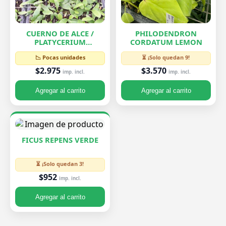
CUERNO DE ALCE /
PHILODENDRON
PLATYCERIUM
CORDATUM LEMON
BIFURCATUM
📉 Pocas unidades
⏳ ¡Solo quedan 9!
$2.975
$3.570
imp. incl.
imp. incl.
Agregar al carrito
Agregar al carrito
FICUS REPENS VERDE
⏳ ¡Solo quedan 3!
$952
imp. incl.
Agregar al carrito