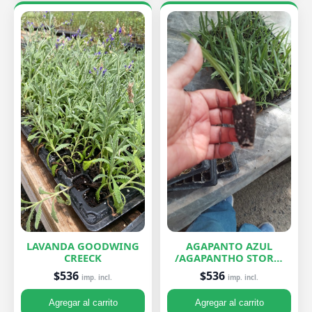
LAVANDA GOODWING
AGAPANTO AZUL
CREECK
/AGAPANTHO STORM
CLOUD
$536
$536
imp. incl.
imp. incl.
Agregar al carrito
Agregar al carrito