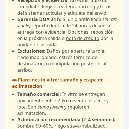
Recepción y evidencia:
Al recibir, abre de
inmediato. Registra
video/unboxing
y fotos
del sistema radicular y etiqueta del envío.
Garantía DOA 24 h:
Si un plantín llega
sin raíz
viable
, reporta dentro de 24 horas desde la
entrega con evidencia. Opciones:
reposición
en la próxima salida o
nota de crédito
por la
unidad observada.
Exclusiones:
Daños por apertura tardía,
riego inapropiado, estrés térmico del
destinatario, o manipulación posterior al
arribo.
🧫 Plantines in vitro: tamaño y etapa de
aclimatación
Tamaño comercial:
In vitro se entregan
típicamente entre
2–6 cm
según especie y
lote. Son
etapa juvenil
y requieren
aclimatación.
Aclimatación recomendada (2–4 semanas):
Sombra 50–60%, riego suave/nebulizado,