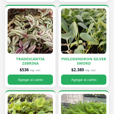
TRADESCANTIA
PHILODENDRON SILVER
ZEBRINA
SWORD
$536
$2.380
imp. incl.
imp. incl.
Agregar al carrito
Agregar al carrito