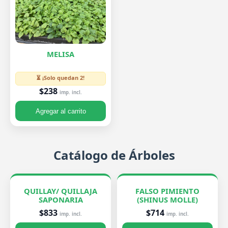
MELISA
⏳ ¡Solo quedan 2!
$238
imp. incl.
Agregar al carrito
Catálogo de Árboles
QUILLAY/ QUILLAJA
FALSO PIMIENTO
SAPONARIA
(SHINUS MOLLE)
$833
$714
imp. incl.
imp. incl.