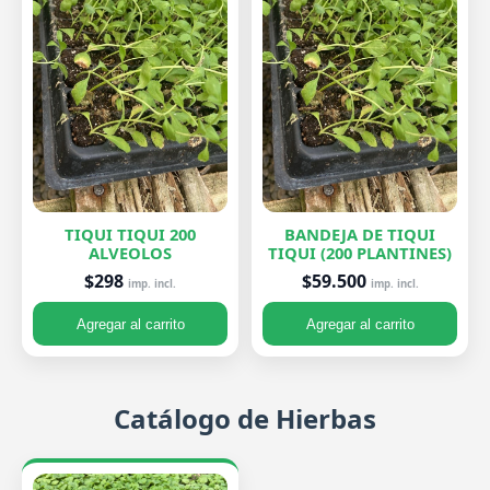
TIQUI TIQUI 200
BANDEJA DE TIQUI
ALVEOLOS
TIQUI (200 PLANTINES)
$298
$59.500
imp. incl.
imp. incl.
Agregar al carrito
Agregar al carrito
Catálogo de Hierbas