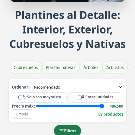
Plantines al Detalle:
Plantines de Veronica Brillantísim
Pl
Interior, Exterior,
Belleza y color en tu jardín
Exub
Cubresuelos y Nativas
Cubresuelos
Plantas nativas
Árboles
Arbustos
H
Ordenar:
🏷️ Solo con mayorista
⏳ Pocas unidades
Precio máx:
$86.500
59 productos
Limpiar
Filtros