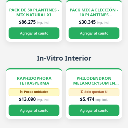
PACK DE 50 PLANTINES -
PACK MIX A ELECCIÓN -
MIX NATURAL XL
10 PLANTINES
EXCLUSIVOS
EXCLUSIVOS
$86.275
$30.345
imp. incl.
imp. incl.
Agregar al carrito
Agregar al carrito
In-Vitro Interior
RAPHIDOPHORA
PHILODENDRON
TETRASPERMA
MELANOCRYSUM IN
VITRO
📉 Pocas unidades
⏳ ¡Solo quedan 8!
$13.090
$5.474
imp. incl.
imp. incl.
Agregar al carrito
Agregar al carrito