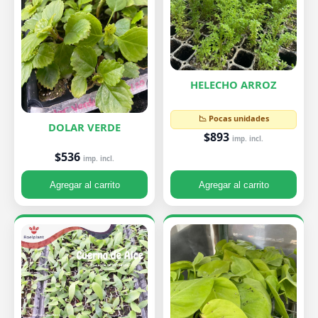
HELECHO ARROZ
📉 Pocas unidades
DOLAR VERDE
$893
imp. incl.
$536
imp. incl.
Agregar al carrito
Agregar al carrito