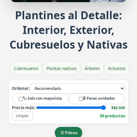
Plantines al Detalle:
Plantines de Veronica Brillantísim
Pl
Interior, Exterior,
Belleza y color en tu jardín
Exub
Cubresuelos y Nativas
Cubresuelos
Plantas nativas
Árboles
Arbustos
H
Ordenar:
🏷️ Solo con mayorista
⏳ Pocas unidades
Precio máx:
$86.500
59 productos
Limpiar
Filtros