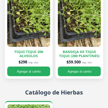
TIQUI TIQUI 200
BANDEJA DE TIQUI
ALVEOLOS
TIQUI (200 PLANTINES)
$298
$59.500
imp. incl.
imp. incl.
Agregar al carrito
Agregar al carrito
Catálogo de Hierbas