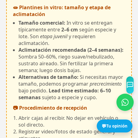
🧫 Plantines in vitro: tamaño y etapa de
aclimatación
Tamaño comercial:
In vitro se entregan
típicamente entre
2–6 cm
según especie y
lote. Son
etapa juvenil
y requieren
aclimatación.
Aclimatación recomendada (2–4 semanas):
Sombra 50–60%, riego suave/nebulizado,
sustrato aireado. Sin fertilizar la primera
semana; luego dosis bajas.
Alternativas de tamaño:
Si necesitas mayor
tamaño, podemos programar
precrecimiento
bajo pedido.
Lead time estimado: 6–10
semanas
sujeto a especie y cupo.
📷 Procedimiento de recepción
Abrir cajas al recibir. No dejar en vehículo o
sol directo.
💬
Tu opinión
Registrar video/fotos de estado general y