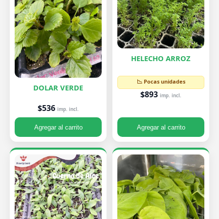
HELECHO ARROZ
📉 Pocas unidades
DOLAR VERDE
$893
imp. incl.
$536
imp. incl.
Agregar al carrito
Agregar al carrito