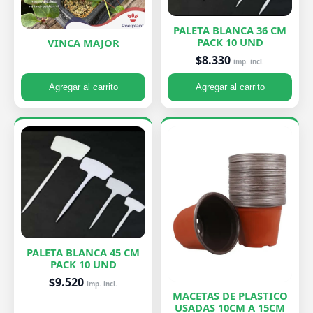
PALETA BLANCA 36 CM
PACK 10 UND
VINCA MAJOR
$8.330
imp. incl.
Agregar al carrito
Agregar al carrito
PALETA BLANCA 45 CM
PACK 10 UND
$9.520
imp. incl.
MACETAS DE PLASTICO
USADAS 10CM A 15CM