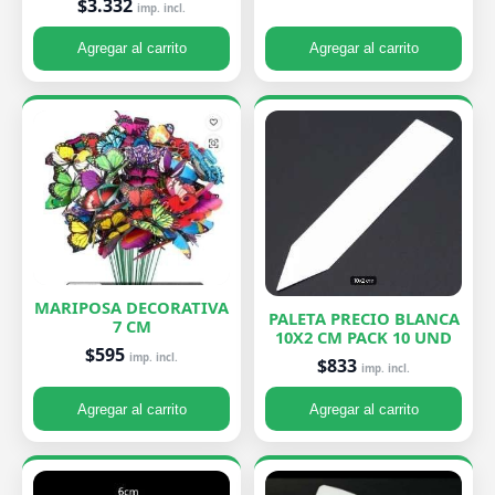
$3.332
imp. incl.
Agregar al carrito
Agregar al carrito
MARIPOSA DECORATIVA
PALETA PRECIO BLANCA
7 CM
10X2 CM PACK 10 UND
$595
imp. incl.
$833
imp. incl.
Agregar al carrito
Agregar al carrito