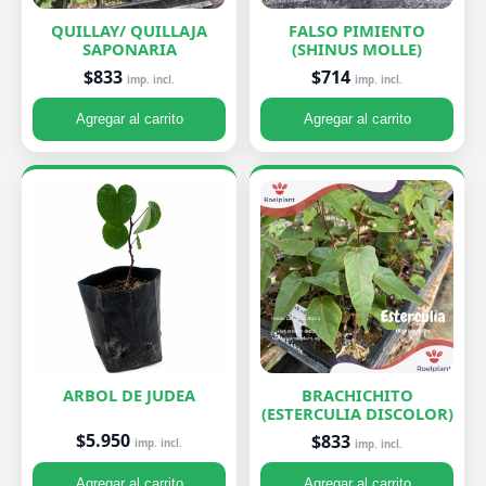
QUILLAY/ QUILLAJA
FALSO PIMIENTO
SAPONARIA
(SHINUS MOLLE)
$833
$714
imp. incl.
imp. incl.
Agregar al carrito
Agregar al carrito
ARBOL DE JUDEA
BRACHICHITO
(ESTERCULIA DISCOLOR)
$5.950
$833
imp. incl.
imp. incl.
Agregar al carrito
Agregar al carrito