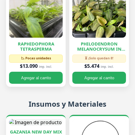
RAPHIDOPHORA
PHILODENDRON
TETRASPERMA
MELANOCRYSUM IN
VITRO
📉 Pocas unidades
⏳ ¡Solo quedan 8!
$13.090
$5.474
imp. incl.
imp. incl.
Agregar al carrito
Agregar al carrito
Insumos y Materiales
GAZANIA NEW DAY MIX