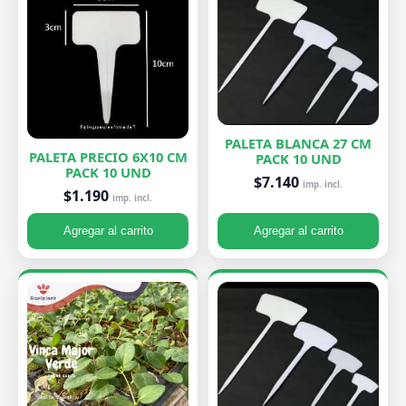
PALETA BLANCA 27 CM
PALETA PRECIO 6X10 CM
PACK 10 UND
PACK 10 UND
$7.140
imp. incl.
$1.190
imp. incl.
Agregar al carrito
Agregar al carrito