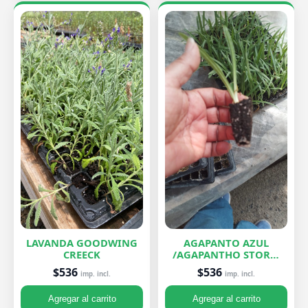
LAVANDA GOODWING
AGAPANTO AZUL
CREECK
/AGAPANTHO STORM
CLOUD
$536
$536
imp. incl.
imp. incl.
Agregar al carrito
Agregar al carrito