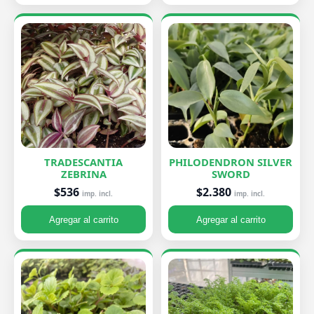
TRADESCANTIA
PHILODENDRON SILVER
ZEBRINA
SWORD
$536
$2.380
imp. incl.
imp. incl.
Agregar al carrito
Agregar al carrito