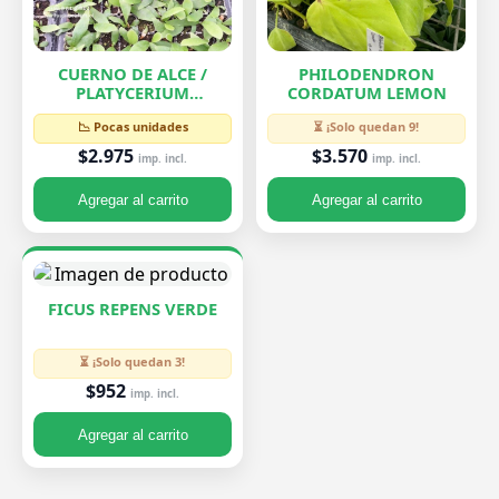
CUERNO DE ALCE /
PHILODENDRON
PLATYCERIUM
CORDATUM LEMON
BIFURCATUM
📉 Pocas unidades
⏳ ¡Solo quedan 9!
$2.975
$3.570
imp. incl.
imp. incl.
Agregar al carrito
Agregar al carrito
FICUS REPENS VERDE
⏳ ¡Solo quedan 3!
$952
imp. incl.
Agregar al carrito