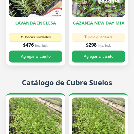
LAVANDA INGLESA
GAZANIA NEW DAY MIX
📉 Pocas unidades
⏳ ¡Solo quedan 8!
$476
$298
imp. incl.
imp. incl.
Agregar al carrito
Agregar al carrito
Catálogo de Cubre Suelos